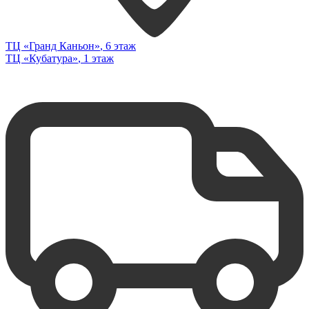
ТЦ «Гранд Каньон»
, 6 этаж
ТЦ «Кубатура»
, 1 этаж