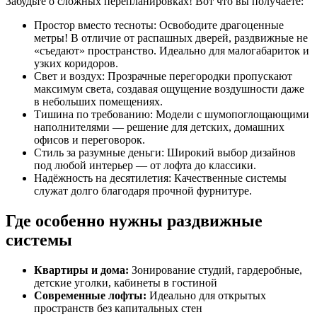
Забудьте о сложных перепланировках! Вот что вы получаете:
Простор вместо тесноты:
Освободите драгоценные
метры! В отличие от распашных дверей, раздвижные не
«съедают» пространство. Идеально для малогабариток и
узких коридоров.
Свет и воздух:
Прозрачные перегородки пропускают
максимум света, создавая ощущение воздушности даже
в небольших помещениях.
Тишина по требованию:
Модели с шумопоглощающими
наполнителями — решение для детских, домашних
офисов и переговорок.
Стиль за разумные деньги:
Широкий выбор дизайнов
под любой интерьер — от лофта до классики.
Надёжность на десятилетия:
Качественные системы
служат долго благодаря прочной фурнитуре.
Где особенно нужны раздвижные
системы
Квартиры и дома:
Зонирование студий, гардеробные,
детские уголки, кабинеты в гостиной
Современные лофты:
Идеально для открытых
пространств без капитальных стен