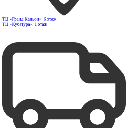
ТЦ «Гранд Каньон»
, 6 этаж
ТЦ «Кубатура»
, 1 этаж