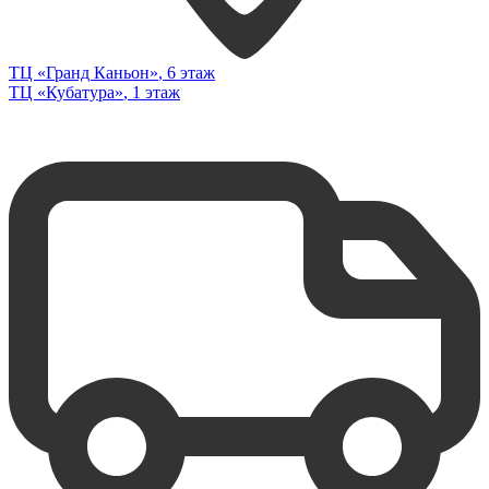
ТЦ «Гранд Каньон»
, 6 этаж
ТЦ «Кубатура»
, 1 этаж