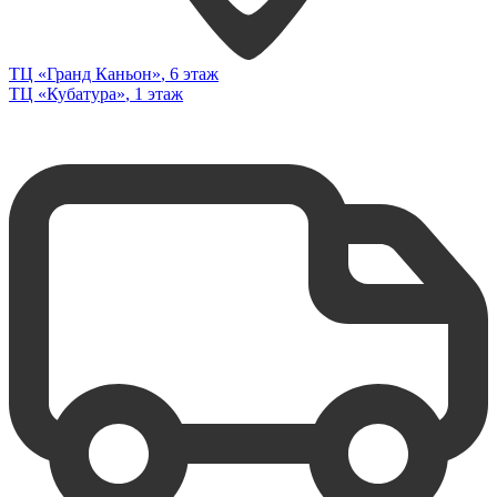
ТЦ «Гранд Каньон»
, 6 этаж
ТЦ «Кубатура»
, 1 этаж