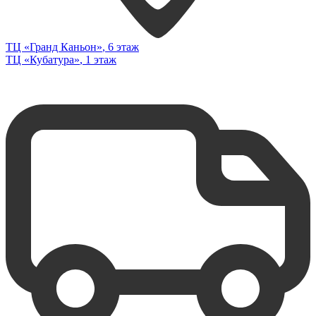
ТЦ «Гранд Каньон»
, 6 этаж
ТЦ «Кубатура»
, 1 этаж