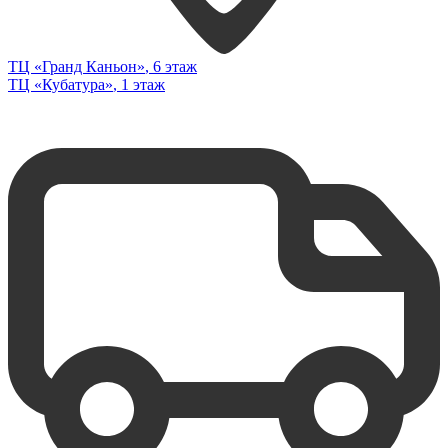
ТЦ «Гранд Каньон»
, 6 этаж
ТЦ «Кубатура»
, 1 этаж