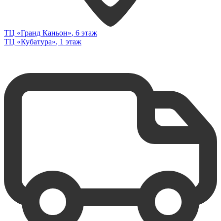
ТЦ «Гранд Каньон»
, 6 этаж
ТЦ «Кубатура»
, 1 этаж