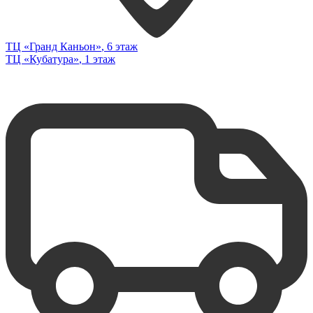
ТЦ «Гранд Каньон»
, 6 этаж
ТЦ «Кубатура»
, 1 этаж