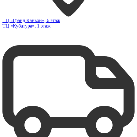
ТЦ «Гранд Каньон»
, 6 этаж
ТЦ «Кубатура»
, 1 этаж