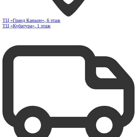
ТЦ «Гранд Каньон»
, 6 этаж
ТЦ «Кубатура»
, 1 этаж