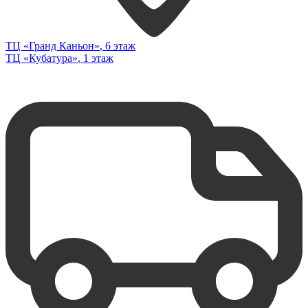
ТЦ «Гранд Каньон»
, 6 этаж
ТЦ «Кубатура»
, 1 этаж