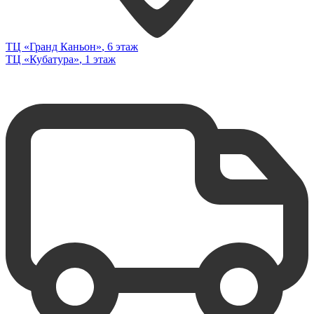
ТЦ «Гранд Каньон»
, 6 этаж
ТЦ «Кубатура»
, 1 этаж