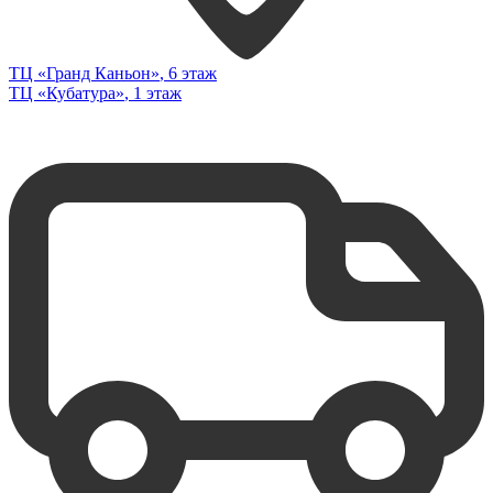
ТЦ «Гранд Каньон»
, 6 этаж
ТЦ «Кубатура»
, 1 этаж