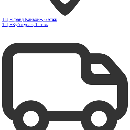
ТЦ «Гранд Каньон»
, 6 этаж
ТЦ «Кубатура»
, 1 этаж