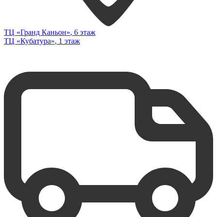
ТЦ «Гранд Каньон»
, 6 этаж
ТЦ «Кубатура»
, 1 этаж