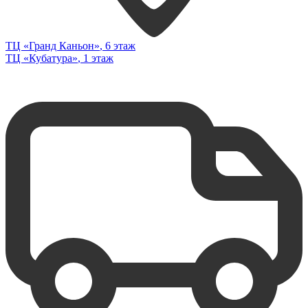
ТЦ «Гранд Каньон»
, 6 этаж
ТЦ «Кубатура»
, 1 этаж