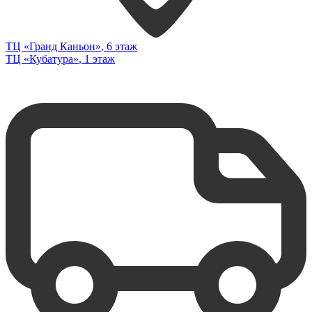
ТЦ «Гранд Каньон»
, 6 этаж
ТЦ «Кубатура»
, 1 этаж