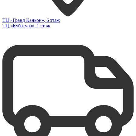
ТЦ «Гранд Каньон»
, 6 этаж
ТЦ «Кубатура»
, 1 этаж