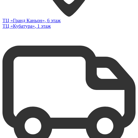
ТЦ «Гранд Каньон»
, 6 этаж
ТЦ «Кубатура»
, 1 этаж