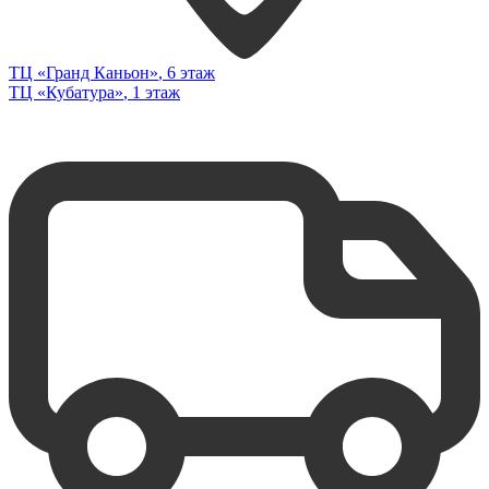
ТЦ «Гранд Каньон»
, 6 этаж
ТЦ «Кубатура»
, 1 этаж