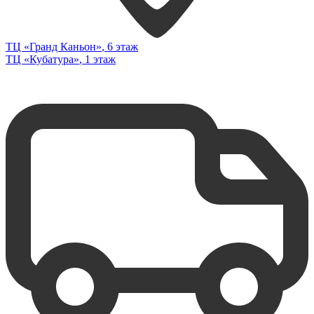
ТЦ «Гранд Каньон»
, 6 этаж
ТЦ «Кубатура»
, 1 этаж