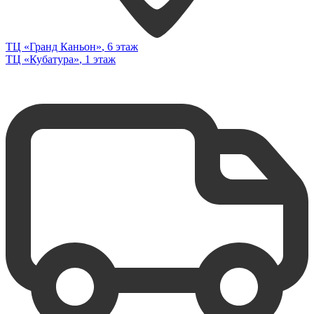
ТЦ «Гранд Каньон»
, 6 этаж
ТЦ «Кубатура»
, 1 этаж