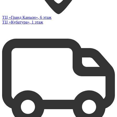
ТЦ «Гранд Каньон»
, 6 этаж
ТЦ «Кубатура»
, 1 этаж