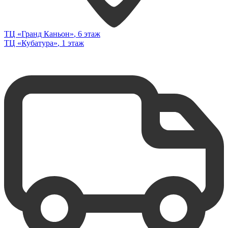
ТЦ «Гранд Каньон»
, 6 этаж
ТЦ «Кубатура»
, 1 этаж