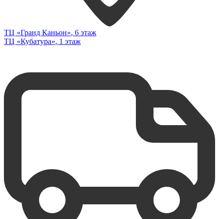
ТЦ «Гранд Каньон»
, 6 этаж
ТЦ «Кубатура»
, 1 этаж